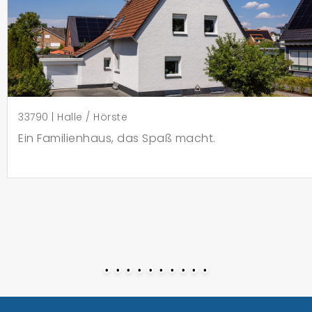
33790 | Halle / Hörste
Ein Familienhaus, das Spaß macht.
•
•
•
•
•
•
•
•
•
•