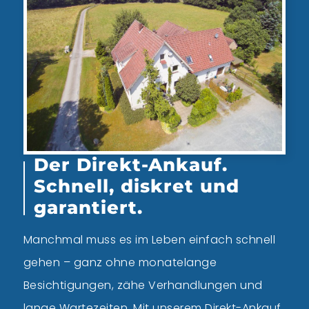
Der Direkt-Ankauf.
Schnell, diskret und
garantiert.
Manchmal muss es im Leben einfach schnell
gehen – ganz ohne monatelange
Besichtigungen, zähe Verhandlungen und
lange Wartezeiten. Mit unserem
Direkt-Ankauf