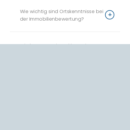
Wie wichtig sind Ortskenntnisse bei
der Immobilienbewertung?
Wie bewertet ein Makler meine
Immobilie?
Angebotspreis vs. Verkaufspreis:
Wo liegt der Unterschied?
Was passiert, wenn eine Immobilie
zu einem überteuerten oder zu
einem viel zu günstigen Preis