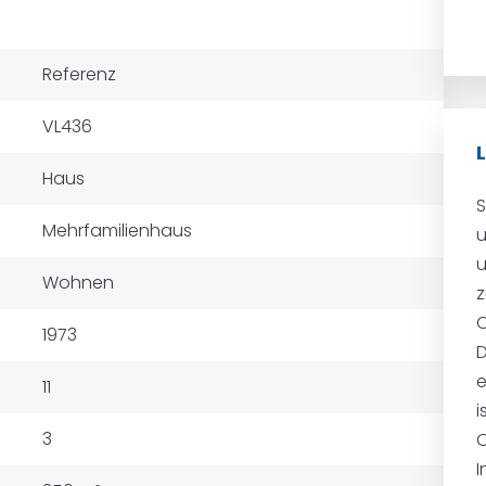
Referenz
VL436
Haus
Mehrfamilienhaus
u
u
Wohnen
z
O
1973
D
e
11
i
3
O
I