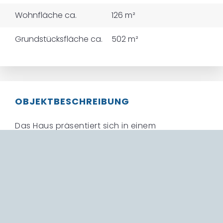
Wohnfläche ca.
126 m²
Grundstücksfläche ca.
502 m²
OBJEKTBESCHREIBUNG
Das Haus präsentiert sich in einem
einzugsbereiten und gepflegten Zustand. Das
bedeutet kein Renovierungsstress, keine
unerwarteten Zusatzkosten und ein sofortiges
Wohlfühlgefühl. Gerade für Familien ist das ein
großer Pluspunkt, da der Fokus direkt auf dem
Ankommen und Einleben liegen kann.
Die gemütliche Wohnatmosphäre dieses