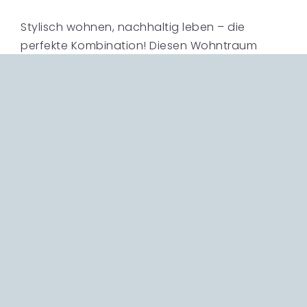
Stylisch wohnen, nachhaltig leben – die
perfekte Kombination! Diesen Wohntraum
erfüllen die 6 Doppelhaushälften mit „KFW 40
EE“ Standard. Die Ausstattung mit Luft-Wasser-
Wärmepumpe, PV-Anlage, 3-Fach-
Wärmefunktions- und Isolierverglasung sind
beste Voraussetzungen für geringe
Bewirtschaftungskosten. Ebenso viel Wert
wurde auf den Wohnkomfort und die
Ausstattung gelegt: Überhohe Decken,
hochwertige Bodenbeläge, Fußbodenheizung
im gesamten Haus, elektrische Raffstores,
Lichtkuppel im Flur sowie eine großzügige wie
sinnvolle Raumgestaltung mit bester
Belichtung. Die Garage mit elektrischem Tor
und Zugang in den Garten liegt direkt am