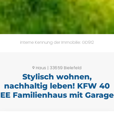
interne Kennung der Immobilie: GD912
Haus | 33659 Bielefeld
Stylisch wohnen,
nachhaltig leben! KFW 40
EE Familienhaus mit Garage