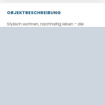
OBJEKTBESCHREIBUNG
Stylisch wohnen, nachhaltig leben – die
perfekte Kombination! Diesen Wohntraum
erfüllen die 6 Doppelhaushälften mit „KFW 40
EE“ Standard. Die Ausstattung mit Luft-Wasser-
Wärmepumpe, PV-Anlage, 3-Fach-
Wärmefunktions- und Isolierverglasung sind
beste Voraussetzungen für günstige
Bewirtschaftungskosten. Ebenso viel Wert
wurde auf den Wohnkomfort und die
Ausstattung gelegt: Überhohe Decken,
hochwertige Bodenbeläge, Fußbodenheizung
im gesamten Haus, elektrische Raffstores,
Lichtkuppel im Flur und eine großzügige wie