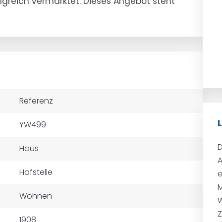
olgreich vermarktet. Dieses Angebot steht
Referenz
YW499
D
Haus
A
Hofstelle
e
Mü
Wohnen
W
Z
1908