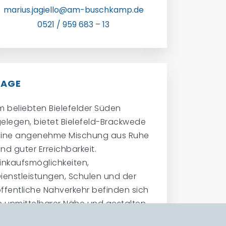
marius.jagiello@am-buschkamp.de
0521 / 959 683 – 13
LAGE
m beliebten Bielefelder Süden
elegen, bietet Bielefeld-Brackwede
eine angenehme Mischung aus Ruhe
nd guter Erreichbarkeit.
inkaufsmöglichkeiten,
ienstleistungen, Schulen und der
ffentliche Nahverkehr befinden sich
n unmittelbarer Nähe und gestalten
en Alltag besonders komfortabel.