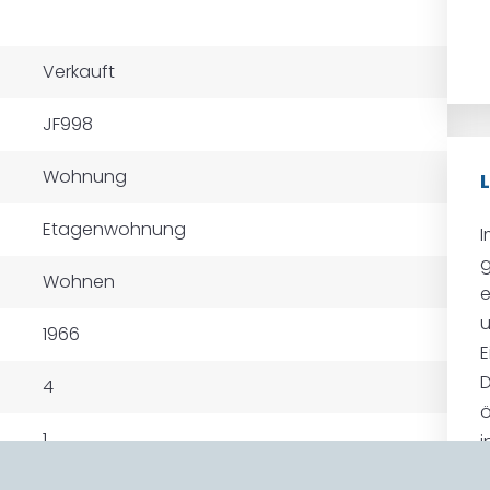
Verkauft
JF998
Wohnung
Etagenwohnung
I
g
Wohnen
u
1966
E
D
4
ö
1
i
d