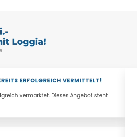
.-
t Loggia!
e
EREITS ERFOLGREICH VERMITTELT!
olgreich vermarktet. Dieses Angebot steht