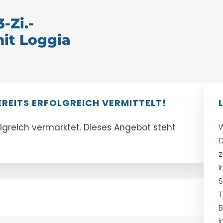
-Zi.-
it Loggia
EREITS ERFOLGREICH VERMITTELT!
olgreich vermarktet. Dieses Angebot steht
W
D
z
I
T
B
i