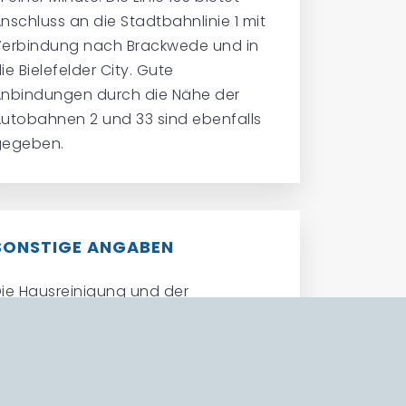
nschluss an die Stadtbahnlinie 1 mit
Verbindung nach Brackwede und in
ie Bielefelder City. Gute
nbindungen durch die Nähe der
utobahnen 2 und 33 sind ebenfalls
gegeben.
SONSTIGE ANGABEN
ie Hausreinigung und der
interdienst sind an Dienstleister
vergeben und tragen zum
angenehmen Wohnen bei. Die
ohnung ist bezugsfrei. Der