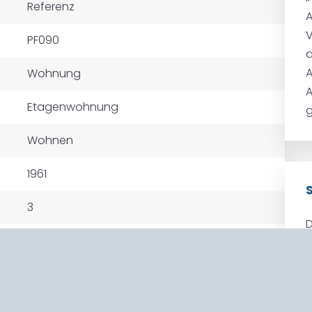
Referenz
A
PF090
d
A
Wohnung
A
Etagenwohnung
Wohnen
1961
3
D
1
W
2
W
1