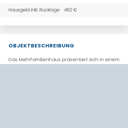
Hausgeld inkl. Rücklage
462 €
OBJEKTBESCHREIBUNG
Das Mehrfamilienhaus präsentiert sich in einem
sehr gepflegten Zustand. Die 2-Zimmer-
Wohnung befindet sich im 1. Obergeschoss
und punktet durch einen guten Grundriss. Ca.
63 m² Wohnfläche bieten geräumiges Wohnen
aufgeteilt auf 2 Räume, eine Diele mit
integrierter Garderobe, eine Küche und ein Bad
mit Waschmaschinenanschluss sowie
Durchlauferhitzer. Vom Wohn-/ Essbereich hat