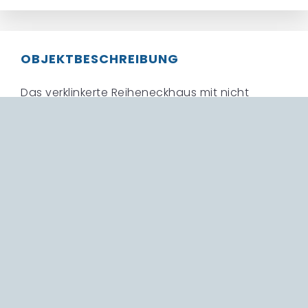
OBJEKTBESCHREIBUNG
Das verklinkerte Reiheneckhaus mit nicht
einsehbarem Garten hat Platz für die ganze
Familie. Charmant auf verschiedene Ebenen
aufgeteilt, bietet es im Erdgeschoss einen
großzügigen Wohn- Essbereich mit Kaminofen
und bodentiefen Schiebeelementen mit
Zugang zur schönen Terrasse sowie die Küche.
Über wenige Stufen nach oben gelangt man in
den Schlafbereich. Hier stehen 2 Räume und
ein Bad zur Verfügung. Im Souterrain befinden
sich 3 weitere Räume und ein modernes,
chices Bad mit bodentiefer Dusche in