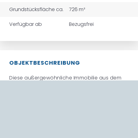
Grundstücksfläche ca.
726 m²
Verfügbar ab
Bezugsfrei
OBJEKTBESCHREIBUNG
Diese außergewöhnliche Immobilie aus dem
Jahr 1992 vereint die Vorteile des Baujahres mit
dem Stil und dem Charme angelehnt an ein
traditionelles Fachwerkhaus. Ursprünglich als
Zweifamilienhaus konzipiert, wurde es zuletzt
für eine Wohngruppe umgebaut. Dank der
großzügigen Raumaufteilung bietet das Haus
mit 396 m² Wohnfläche vielfältige